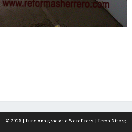
© 2026
|
Funciona gracias a
WordPress
|
Tema
Nisarg