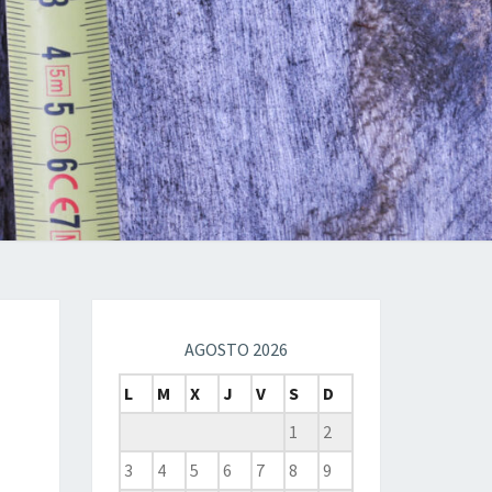
AGOSTO 2026
L
M
X
J
V
S
D
1
2
3
4
5
6
7
8
9