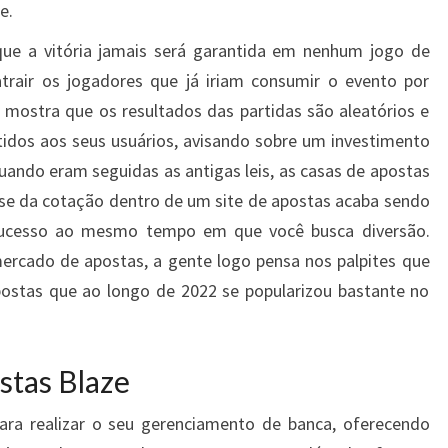
e.
que a vitória jamais será garantida em nenhum jogo de
atrair os jogadores que já iriam consumir o evento por
 mostra que os resultados das partidas são aleatórios e
tidos aos seus usuários, avisando sobre um investimento
uando eram seguidas as antigas leis, as casas de apostas
ise da cotação dentro de um site de apostas acaba sendo
 sucesso ao mesmo tempo em que você busca diversão.
rcado de apostas, a gente logo pensa nos palpites que
postas que ao longo de 2022 se popularizou bastante no
stas Blaze
ra realizar o seu gerenciamento de banca, oferecendo