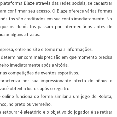
plataforma Blaze através das redes sociais, se cadastrar
ara confirmar seu acesso. O Blaze oferece várias formas
epósitos são creditados em sua conta imediatamente. No
que os depósitos passam por intermediários antes de
usar alguns atrasos.
mpresa, entre no site e tome mais informações.
rá determinar com mais precisão em que momento precisa
heiro imediatamente após a vitória.
tir as competições de eventos esportivos.
caracteriza por sua impressionante oferta de bônus e
cê obtenha lucros após o registro.
nline funciona de forma similar a um jogo de Roleta,
nco, no preto ou vermelho.
estourar é aleatório e o objetivo do jogador é se retirar