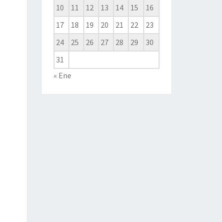
10
11
12
13
14
15
16
17
18
19
20
21
22
23
24
25
26
27
28
29
30
31
« Ene