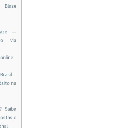
 Blaze
laze —
ão via
 online
Brasil
ósito na
? Saiba
ostas e
onal