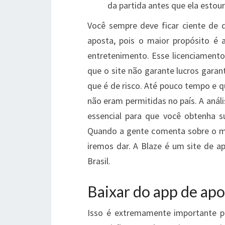
da partida antes que ela estour
Você sempre deve ficar ciente de 
aposta, pois o maior propósito é 
entretenimento. Esse licenciamento
que o site não garante lucros garan
que é de risco. Até pouco tempo e q
não eram permitidas no país. A anál
essencial para que você obtenha
Quando a gente comenta sobre o me
iremos dar. A Blaze é um site de a
Brasil.
Baixar do app de apo
Isso é extremamente importante pa