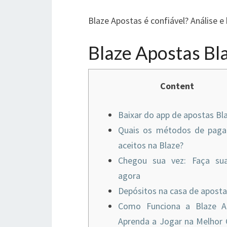
Blaze Apostas é confiável? Análise 
Blaze Apostas Bl
Content
Baixar do app de apostas Bl
Quais os métodos de pag
aceitos na Blaze?
Chegou sua vez: Faça su
agora
Depósitos na casa de aposta
Como Funciona a Blaze A
Aprenda a Jogar na Melhor 