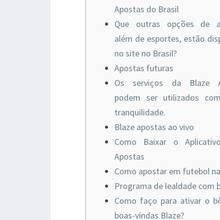
Apostas do Brasil
Que outras opções de a
além de esportes, estão dis
no site no Brasil?
Apostas futuras
Os serviços da Blaze A
podem ser utilizados co
tranquilidade.
Blaze apostas ao vivo
Como Baixar o Aplicativ
Apostas
Como apostar em futebol na
Programa de lealdade com 
Como faço para ativar o b
boas-vindas Blaze?