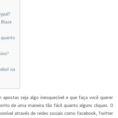
aypal?
 Blaze
quanto
sino?
ebol na
 apostas seja algo inesquecível e que faça você querer
orito de uma maneira tão fácil quanto alguns cliques. O
onível através de redes sociais como Facebook, Twitter