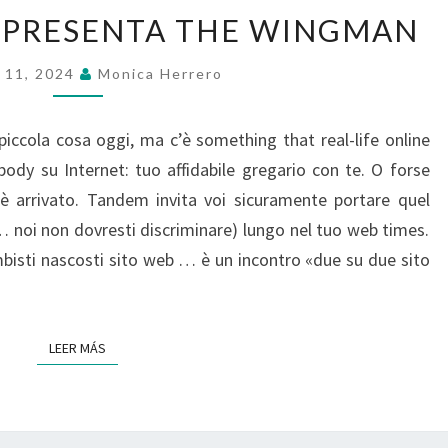
ONLINE
 PRESENTA THE WINGMAN
DATING
PRESENTA
 11, 2024
Monica Herrero
THE
WINGMAN
piccola cosa oggi, ma c’è something that real-life online
ody su Internet: tuo affidabile gregario con te. O forse
 è arrivato. Tandem invita voi sicuramente portare quel
 … noi non dovresti discriminare) lungo nel tuo web times.
bisti nascosti sito web … è un incontro «due su due sito
LEER MÁS
LEER MÁS