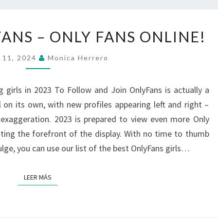
TEENAGE
ANS – ONLY FANS ONLINE!
ONLY
FANS
 11, 2024
Monica Herrero
–
ONLY
girls in 2023 To Follow and Join OnlyFans is actually a
FANS
 on its own, with new profiles appearing left and right –
ONLINE!
 exaggeration. 2023 is prepared to view even more Only
iting the forefront of the display. With no time to thumb
ulge, you can use our list of the best OnlyFans girls…
LEER MÁS
LEER MÁS