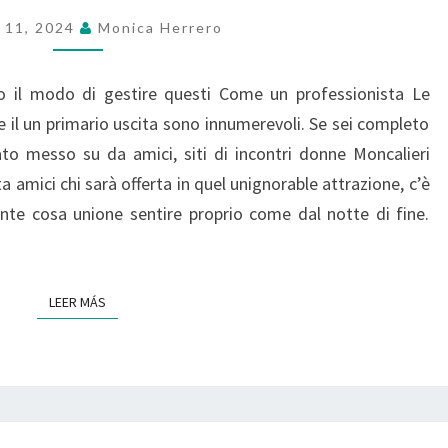
FIRST
 11, 2024
Monica Herrero
DATE
SITUATIONS
 il modo di gestire questi Come un professionista Le
e il un primario uscita sono innumerevoli. Se sei completo
to messo su da amici, siti di incontri donne Moncalieri
a amici chi sarà offerta in quel unignorable attrazione, c’è
te cosa unione sentire proprio come dal notte di fine.
LEER MÁS
LEER MÁS