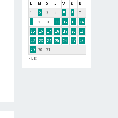
L
M
X
J
V
S
D
1
2
3
4
5
6
7
8
9
10
11
12
13
14
15
16
17
18
19
20
21
22
23
24
25
26
27
28
29
30
31
« Dic