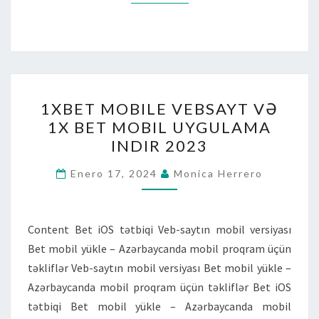
1XBET
1XBET MOBILE VEBSAYT VƏ
MOBILE
1X BET MOBIL UYGULAMA
VEBSAYT
INDIR 2023
VƏ
1X
Enero 17, 2024
Monica Herrero
BET
MOBIL
UYGULAMA
Content Bet iOS tətbiqi Veb-saytın mobil versiyası
INDIR
Bet mobil yükle – Azərbaycanda mobil proqram üçün
2023
təkliflər Veb-saytın mobil versiyası Bet mobil yükle –
Azərbaycanda mobil proqram üçün təkliflər Bet iOS
tətbiqi Bet mobil yükle – Azərbaycanda mobil