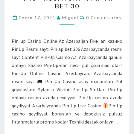
ONLINE
BET 30
AZ
Comentarios
AZERBAIJAN
Enero 17, 2024
Miguel
0 Comentarios
ПИН
АП
Pin up Casino Online Az Azerbaijan Пин ап казино
КАЗИНО
PinUp Rəsmi saytı Pin ap bet 306 Azərbaycanda rəsmi
PINUP
sayt Content Pin-Up Casino AZ: Azərbaycanda qanuni
RƏSMI
onlayn kazino Pin-Up-dan necə pul çıxarmaq olar?
SAYTI
Pin-Up Online Casino Azerbaycan: Azərbaycanda
PIN
rəsmi sayt
Pin Up Casino əsas məqamları Pul
AP
qoyuluşları: Əyləncə Vitrini: Pin Up Slotları Pin-Up
BET
onlayn casino aznda qeydiyyat Pin-Up casino aznda
30
qeydiyyat Azərbaycanda Pin Up Live Casino
Pin Up
casino qeydiyyat bonusları və depozitsiz pulsuz
fırlanmalarla promo kodlar Texniki dəstək onlayn…