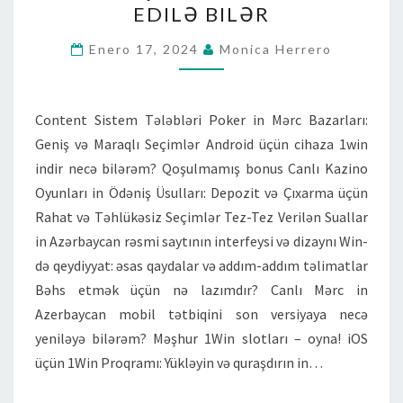
EDILƏ BILƏR
KAZINO
ÜÇÜN
Enero 17, 2024
Monica Herrero
ƏN
YAXŞI
Content Sistem Tələbləri Poker in Mərc Bazarları:
TƏTBIQ»
Geniş və Maraqlı Seçimlər Android üçün cihaza 1win
KIMI
indir necə bilərəm? Qoşulmamış bonus Canlı Kazino
TƏRCÜMƏ
Oyunları in Ödəniş Üsulları: Depozit və Çıxarma üçün
EDILƏ
Rahat və Təhlükəsiz Seçimlər Tez-Tez Verilən Suallar
BILƏR
in Azərbaycan rəsmi saytının interfeysi və dizaynı Win-
də qeydiyyat: əsas qaydalar və addım-addım təlimatlar
Bəhs etmək üçün nə lazımdır? Canlı Mərc in
Azerbaycan mobil tətbiqini son versiyaya necə
yeniləyə bilərəm? Məşhur 1Win slotları – oyna! iOS
üçün 1Win Proqramı: Yükləyin və quraşdırın in…