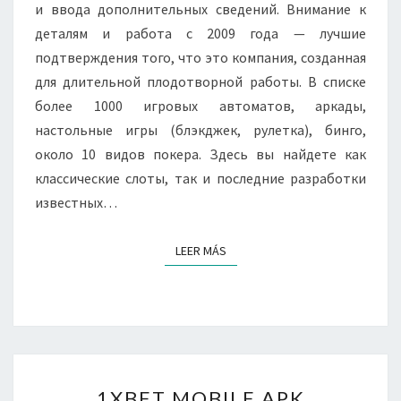
и ввода дополнительных сведений. Внимание к
деталям и работа с 2009 года — лучшие
подтверждения того, что это компания, созданная
для длительной плодотворной работы. В списке
более 1000 игровых автоматов, аркады,
настольные игры (блэкджек, рулетка), бинго,
около 10 видов покера. Здесь вы найдете как
классические слоты, так и последние разработки
известных…
LEER MÁS
LEER MÁS
1XBET
1XBET MOBILE APK