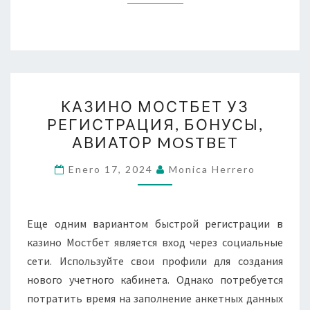
КАЗИНО
КАЗИНО МОСТБЕТ УЗ
МОСТБЕТ
РЕГИСТРАЦИЯ, БОНУСЫ,
УЗ
АВИАТОР MOSTBET
РЕГИСТРАЦИЯ,
БОНУСЫ,
Enero 17, 2024
Monica Herrero
АВИАТОР
MOSTBET
Еще одним вариантом быстрой регистрации в
казино Мостбет является вход через социальные
сети. Используйте свои профили для создания
нового учетного кабинета. Однако потребуется
потратить время на заполнение анкетных данных