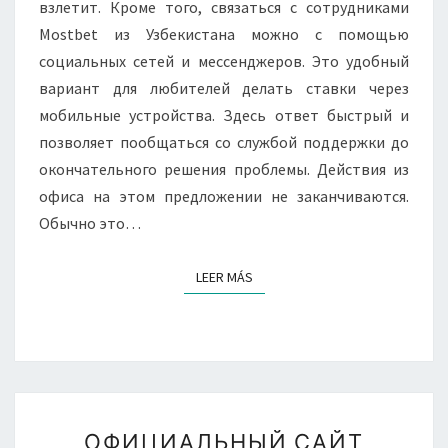
взлетит. Кроме того, связаться с сотрудниками
Mostbet из Узбекистана можно с помощью
социальных сетей и мессенджеров. Это удобный
вариант для любителей делать ставки через
мобильные устройства. Здесь ответ быстрый и
позволяет пообщаться со службой поддержки до
окончательного решения проблемы. Действия из
офиса на этом предложении не заканчиваются.
Обычно это…
LEER MÁS
LEER MÁS
ОФИЦИАЛЬНЫЙ
ОФИЦИАЛЬНЫЙ САЙТ