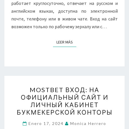
работает круглосуточно, отвечает на русском и
английском языках, доступна по электронной
почте, телефону или в живом чате. Вход на сайт
возможен только по рабочему зеркалу или с…
LEER MÁS
LEER MÁS
MOSTBET
MOSTBET ВХОД: НА
ВХОД:
ОФИЦИАЛЬНЫЙ САЙТ И
НА
ЛИЧНЫЙ КАБИНЕТ
ОФИЦИАЛЬНЫЙ
БУКМЕКЕРСКОЙ КОНТОРЫ
САЙТ
И
Enero 17, 2024
Monica Herrero