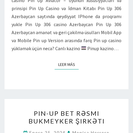
casino Pin Up Aviator – oyunun xüsusiyyətləri və
prinsipi Pin Up Casino və İdman Kitabı Pin Up 306
Azerbaycan saytında qeydiyyat IPhone da proqramı
yukle Pin Up 306 casino Azerbaycan Pin Up 306
Azerbaycan əmanət və geri çəkilmə üsulları Mobil App
və Mobile Pin up Version arasında fərq Pin up casino
yükləmək üçün necə? Canlı kazino
Pinup kazino…
LEER MÁS
LEER MÁS
PIN-
PIN-UP BET RƏSMI
UP
BUKMEYKER ŞIRKƏTI
BET
RƏSMI
Enero 25, 2024
Monica Herrero