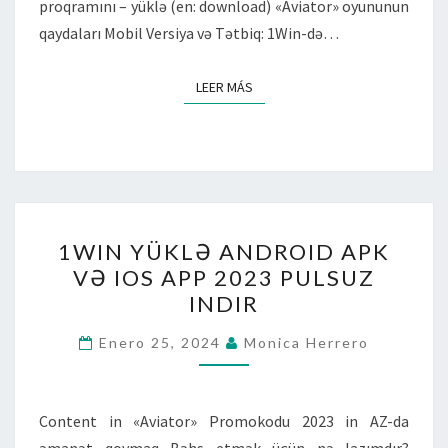
proqramını – yüklə (en: download) «Aviator» oyununun
qaydaları Mobil Versiya və Tətbiq: 1Win-də…
LEER MÁS
LEER MÁS
1WIN
1WIN YÜKLƏ ANDROID APK
YÜKLƏ
VƏ IOS APP 2023 PULSUZ
ANDROID
INDIR
APK
VƏ
Enero 25, 2024
Monica Herrero
IOS
APP
2023
Content in «Aviator» Promokodu 2023 in AZ-da
PULSUZ