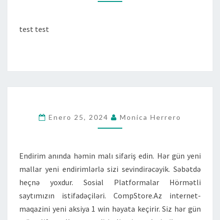
test test
Enero 25, 2024
Monica Herrero
Endirim anında həmin malı sifariş edin. Hər gün yeni
mallar yeni endirimlərlə sizi sevindirəcəyik. Səbətdə
heçnə yoxdur. Sosial Platformalar Hörmətli
saytımızın istifadəçiləri. CompStore.Az internet-
maqazini yeni aksiya 1 win həyata keçirir. Siz hər gün