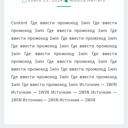
Enero 25, 2024
Monica Herrero
CASINO НА
ДЕНЬГИ
Content Где ввести промокод 1win Где ввести
КАК
промокод 1win Где ввести промокод 1win Где
ВВЕСТИ
ввести промокод 1win Где ввести промокод 1win
ПРОМОКОД
Где ввести промокод 1win Где ввести промокод
1WIN
1win Где ввести промокод 1win Где ввести
промокод 1win Где ввести промокод 1win Где
ввести промокод 1win Где ввести промокод 1win
Где ввести промокод 1win Где ввести промокод
1win Где ввести промокод 1win Источник — 1WIN
Источник — 1WIN Источник — 1WIN Источник —
1WIN Источник — 1WIN Источник — 1WIN