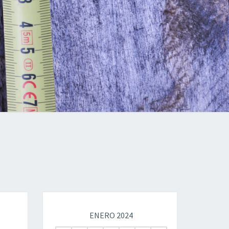
ENERO 2024