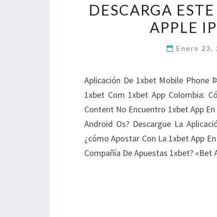
DESCARGA ESTE
APPLE I
Enero 23,
Aplicación De 1xbet Mobile Phone 
1xbet Com 1xbet App Colombia: Có
Content No Encuentro 1xbet App En 
Android Os? Descargue La Aplicaci
¿cómo Apostar Con La 1xbet App En
Compañía De Apuestas 1xbet? «Bet