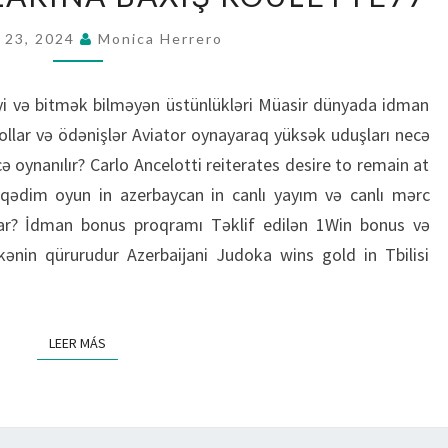
TƏKLIFLƏRI
 23, 2024
Monica Herrero
VƏ
ÖDƏNIŞ
yi və bitmək bilməyən üstünlükləri Müasir dünyada idman
METODLARINA
llar və ödənişlər Aviator oynayaraq yüksək uduşları necə
BAXIŞ
 oynanılır? Carlo Ancelotti reiterates desire to remain at
ROULETTE77
qədim oyun in azerbaycan in canlı yayım və canlı mərc
ar? İdman bonus proqramı Təklif edilən 1Win bonus və
kənin qürurudur Azerbaijani Judoka wins gold in Tbilisi
LEER MÁS
LEER MÁS