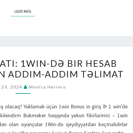
LEER MÁS
LEER MÁS
1WIN
ATI: 1WIN-DƏ BIR HESAB
QEYDIYYATI:
N ADDIM-ADDIM TƏLIMAT
1WIN-
DƏ
 23, 2024
Monica Herrero
BIR
HESAB
ıq olacaq? Yükləmək üçün 1win Bonus in giriş ᐉ 1 win’de
YARATMAQ
etkilendirm Bukmeker haqqında yekun fikirlərimiz – 1win
ÜÇÜN
an olan oyunçular 1Win-də qeydiyyatdan keçməlidirlər
ADDIM-