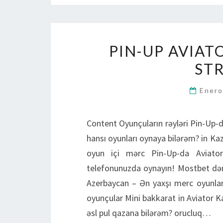
PIN-UP AVIAT
ST
Enero
Content Oyunçuların rəyləri Pin-Up-
hansı oyunları oynaya bilərəm? in Kaz
oyun içi mərc Pin-Up-da Aviato
telefonunuzda oynayın! Mostbet də
Azerbaycan – Ən yaxşı merc oyunlar
oyunçular Mini bakkarat in Aviator 
əsl pul qazana bilərəm? orucluq…